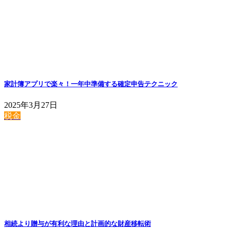
家計簿アプリで楽々！一年中準備する確定申告テクニック
2025年3月27日
税金
相続より贈与が有利な理由と計画的な財産移転術