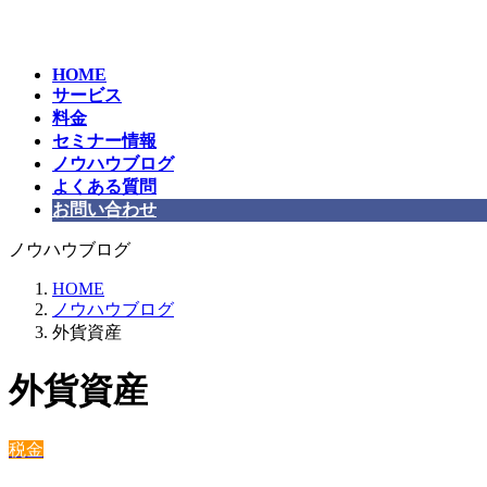
コ
ナ
ン
ビ
テ
ゲ
HOME
ン
ー
サービス
ツ
シ
料金
へ
ョ
セミナー情報
ス
ン
ノウハウブログ
キ
に
よくある質問
ッ
移
お問い合わせ
プ
動
ノウハウブログ
HOME
ノウハウブログ
外貨資産
外貨資産
税金