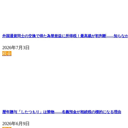
外国通貨同士の交換で得た為替差益に所得税！最高裁が初判断——知らな
2026年7月3日
税金
暦年贈与「したつもり」は禁物——名義預金が相続税の標的になる理由
2026年6月9日