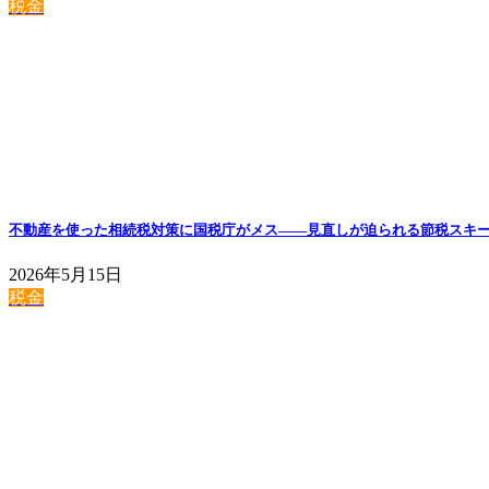
税金
不動産を使った相続税対策に国税庁がメス——見直しが迫られる節税スキ
2026年5月15日
税金