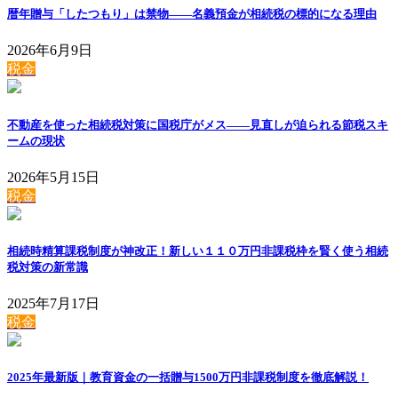
暦年贈与「したつもり」は禁物——名義預金が相続税の標的になる理由
2026年6月9日
税金
不動産を使った相続税対策に国税庁がメス——見直しが迫られる節税スキ
ームの現状
2026年5月15日
税金
相続時精算課税制度が神改正！新しい１１０万円非課税枠を賢く使う相続
税対策の新常識
2025年7月17日
税金
2025年最新版｜教育資金の一括贈与1500万円非課税制度を徹底解説！