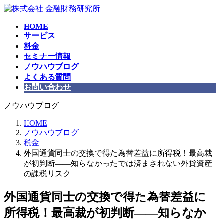
コ
ナ
ン
ビ
HOME
テ
ゲ
サービス
ン
ー
料金
ツ
シ
セミナー情報
へ
ョ
ノウハウブログ
ス
ン
よくある質問
キ
に
お問い合わせ
ッ
移
プ
動
ノウハウブログ
HOME
ノウハウブログ
税金
外国通貨同士の交換で得た為替差益に所得税！最高裁
が初判断——知らなかったでは済まされない外貨資産
の課税リスク
外国通貨同士の交換で得た為替差益に
所得税！最高裁が初判断——知らなか