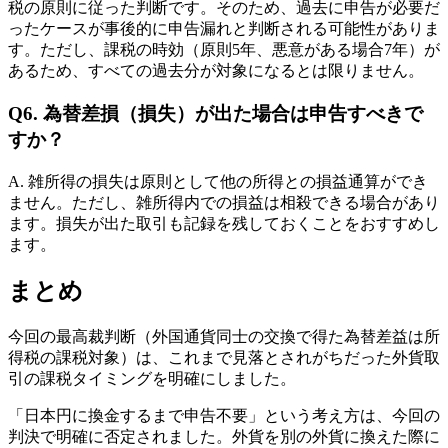
税の原則に従った判断です。そのため、過去に申告が必要だ
ったケースが事後的に申告漏れと判断される可能性がありま
す。ただし、課税の時効（原則5年、悪意がある場合7年）が
あるため、すべての過去分が対象になるとは限りません。
Q6. 為替差損（損失）が出た場合は申告すべきで
すか？
A. 雑所得の損失は原則として他の所得との損益通算ができ
ません。ただし、雑所得内での損益は相殺できる場合があり
ます。損失が出た取引も記録を残しておくことをおすすめし
ます。
まとめ
今回の最高裁判断（外国通貨同士の交換で得た為替差益は所
得税の課税対象）は、これまで見落とされがちだった外貨取
引の課税タイミングを明確にしました。
「日本円に換金するまで申告不要」という考え方は、今回の
判決で明確に否定されました。外貨を別の外貨に換えた際に