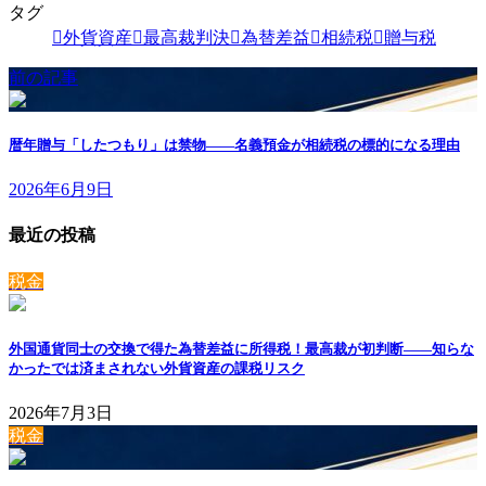
タグ
外貨資産
最高裁判決
為替差益
相続税
贈与税
前の記事
暦年贈与「したつもり」は禁物——名義預金が相続税の標的になる理由
2026年6月9日
最近の投稿
税金
外国通貨同士の交換で得た為替差益に所得税！最高裁が初判断——知らな
かったでは済まされない外貨資産の課税リスク
2026年7月3日
税金