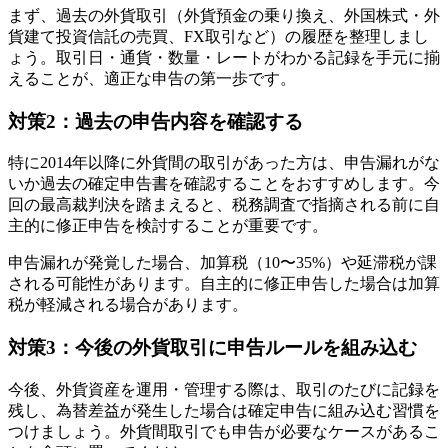
まず、過去の外貨取引（外貨預金の乗り換え、外国株式・外
貨建て投資信託の売買、FX取引など）の履歴を整理しまし
ょう。取引日・通貨・数量・レートがわかる記録を手元に揃
えることが、適正な申告の第一歩です。
対策2：過去の申告内容を確認する
特に2014年以降に外貨間の取引があった方は、申告漏れがな
いか過去の確定申告書を確認することをおすすめします。今
回の最高裁判決を踏まえると、税務調査で指摘される前に自
主的に修正申告を検討することが重要です。
申告漏れが発覚した場合、加算税（10〜35%）や延滞税が課
される可能性があります。自主的に修正申告した場合は加算
税が軽減される場合があります。
対策3：今後の外貨取引に申告ルールを組み込む
今後、外貨資産を運用・管理する際は、取引のたびに記録を
残し、為替差益が発生した場合は確定申告に組み込む習慣を
つけましょう。外貨間取引でも申告が必要なケースがあるこ