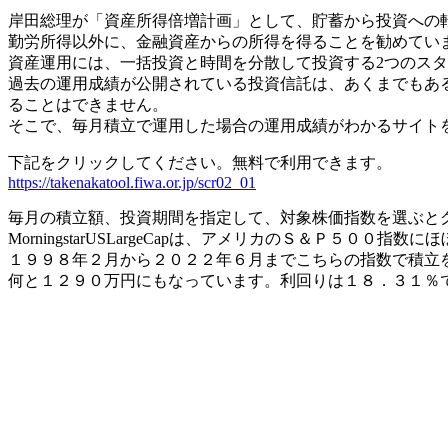
岸田総理が「資産所得倍増計画」として、貯蓄から投資への
勤労所得以外に、金融資産からの所得を得ることを勧めてい
資産運用には、一括投資と時間を分散して投資する2つのス
過去の運用成績が公開されている投資信託は、あくまでもあ
ることはできません。
そこで、毎月積立で運用した場合の運用成績がわかるサイト
下記をクリックしてください。無料で利用できます。
https://takenakatool.fiwa.or.jp/scr02_01
毎月の積立額、投資期間を指定して、対象株価指数を選ぶと
MorningstarUSLargeCapは、アメリカのＳ＆Ｐ５００指
１９９８年２月から２０２２年６月までこちらの指数で積立
何と１２９０万円にもなっています。利回りは１８．３１％