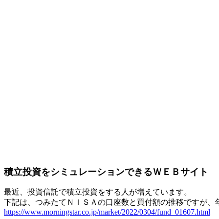
積立投資をシミュレーションできるＷＥＢサイト
最近、投資信託で積立投資をする人が増えています。
下記は、つみたてＮＩＳＡの口座数と買付額の推移ですが、
https://www.morningstar.co.jp/market/2022/0304/fund_01607.html