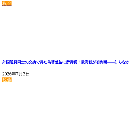
税金
外国通貨同士の交換で得た為替差益に所得税！最高裁が初判断——知らな
2026年7月3日
税金