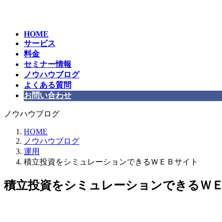
コ
ナ
ン
ビ
テ
ゲ
HOME
ン
ー
サービス
ツ
シ
料金
へ
ョ
セミナー情報
ス
ン
ノウハウブログ
キ
に
よくある質問
ッ
移
お問い合わせ
プ
動
ノウハウブログ
HOME
ノウハウブログ
運用
積立投資をシミュレーションできるＷＥＢサイト
積立投資をシミュレーションできるＷ