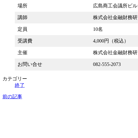
場所
広島商工会議所ビル1
講師
株式会社金融財務研
定員
10名
受講費
4,000円（税込）
主催
株式会社金融財務研
お問い合せ
082-555-2073
カテゴリー
終了
前の記事