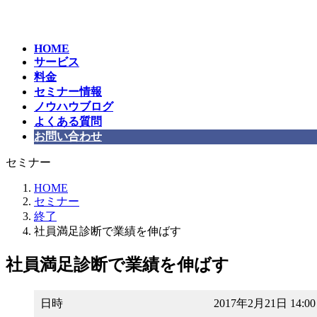
コ
ナ
ン
ビ
テ
ゲ
HOME
ン
ー
サービス
ツ
シ
料金
へ
ョ
セミナー情報
ス
ン
ノウハウブログ
キ
に
よくある質問
ッ
移
お問い合わせ
プ
動
セミナー
HOME
セミナー
終了
社員満足診断で業績を伸ばす
社員満足診断で業績を伸ばす
日時
2017年2月21日 14: